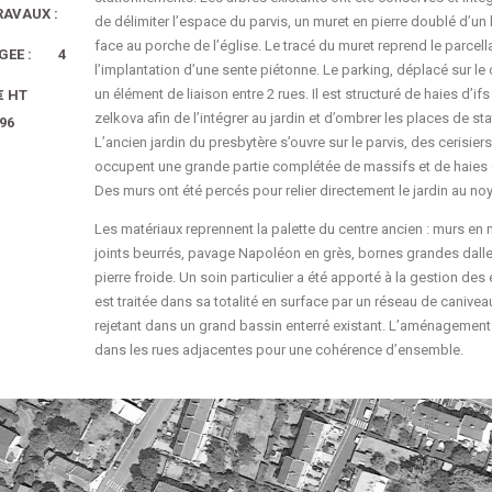
AVAUX :
de délimiter l’espace du parvis, un muret en pierre doublé d’un
face au porche de l’église. Le tracé du muret reprend le parcella
AGEE : 4
l’implantation d’une sente piétonne. Le parking, déplacé sur le
un élément de liaison entre 2 rues. Il est structuré de haies d’ifs
€ HT
zelkova afin de l’intégrer au jardin et d’ombrer les places de s
996
L’ancien jardin du presbytère s’ouvre sur le parvis, des cerisiers
occupent une grande partie complétée de massifs et de haies d
Des murs ont été percés pour relier directement le jardin au noy
Les matériaux reprennent la palette du centre ancien : murs en 
joints beurrés, pavage Napoléon en grès, bornes grandes dalle
pierre froide. Un soin particulier a été apporté à la gestion des
est traitée dans sa totalité en surface par un réseau de canivea
rejetant dans un grand bassin enterré existant. L’aménagement 
dans les rues adjacentes pour une cohérence d’ensemble.